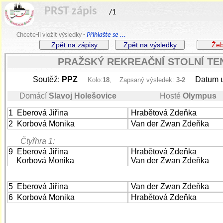
PRST zápis
/1
Chcete-li vložit výsledky -
Přihlašte se ...
PRAŽSKÝ REKREAČNÍ STOLNÍ TE
Soutěž:
PPZ
Datum u
Kolo:
18
, Zapsaný výsledek:
3-2
Domácí
Slavoj Holešovice
Hosté
Olympus
1 Eberová Jiřina
Hrabětová Zdeňka
2 Korbová Monika
Van der Zwan Zdeňka
Čtyřhra 1:
9 Eberová Jiřina
Hrabětová Zdeňka
Korbová Monika
Van der Zwan Zdeňka
5 Eberová Jiřina
Van der Zwan Zdeňka
6 Korbová Monika
Hrabětová Zdeňka