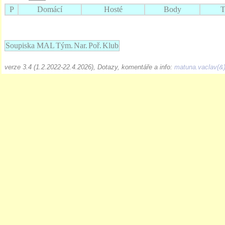
P
Domácí
Hosté
Body
T
Soupiska MAL
Tým.
Nar.
Poř.
Klub
verze 3.4 (1.2.2022-22.4.2026), Dotazy, komentáře a info:
matuna.vaclav(&)