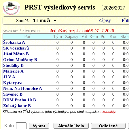
PRST výsledkový servis
Zápisy
Přih
Soutěž:
předběžný rozpis soutěží /31.7.2026
Stav k aktuálnímu kolu: 0
Poř
Tým
Zápasy
Vít
Rem
Por
Kon
Skór
Šrobárka A
0
0
0
0
0
0
0:0
SK vozíčkářů
0
0
0
0
0
0
0:0
Jižní Město B
0
0
0
0
0
0
0:0
Orion Modřany B
0
0
0
0
0
0
0:0
Stodůlky B
0
0
0
0
0
0
0:0
Malešice A
0
0
0
0
0
0
0:0
JLV A
0
0
0
0
0
0
0:0
Kytary.cz
0
0
0
0
0
0
0:0
Nem. Na Homolce A
0
0
0
0
0
0
0:0
Slivenec B
0
0
0
0
0
0
0:0
DDM Praha 10 B
0
0
0
0
0
0
0:0
Zubatý kapr B
0
0
0
0
0
0
0:0
Kliknutím na TÝM vyberete jeho výsledky a pod nimi soupisku
a kontakty
.
Kolo: