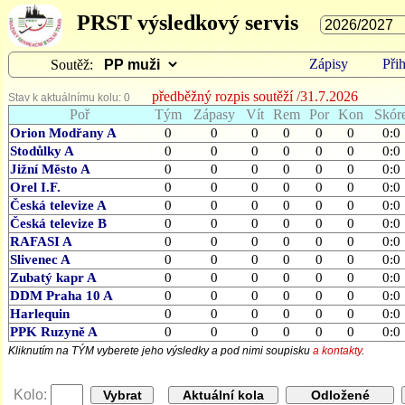
PRST výsledkový servis
Zápisy
Přih
Soutěž:
předběžný rozpis soutěží /31.7.2026
Stav k aktuálnímu kolu: 0
Poř
Tým
Zápasy
Vít
Rem
Por
Kon
Skór
Orion Modřany A
0
0
0
0
0
0
0:0
Stodůlky A
0
0
0
0
0
0
0:0
Jižní Město A
0
0
0
0
0
0
0:0
Orel I.F.
0
0
0
0
0
0
0:0
Česká televize A
0
0
0
0
0
0
0:0
Česká televize B
0
0
0
0
0
0
0:0
RAFASI A
0
0
0
0
0
0
0:0
Slivenec A
0
0
0
0
0
0
0:0
Zubatý kapr A
0
0
0
0
0
0
0:0
DDM Praha 10 A
0
0
0
0
0
0
0:0
Harlequin
0
0
0
0
0
0
0:0
PPK Ruzyně A
0
0
0
0
0
0
0:0
Kliknutím na TÝM vyberete jeho výsledky a pod nimi soupisku
a kontakty
.
Kolo: