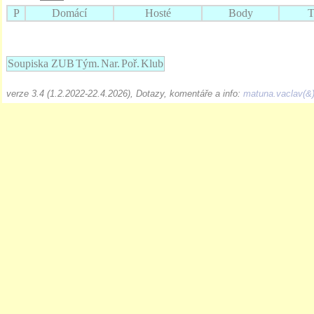
P
Domácí
Hosté
Body
T
Soupiska ZUB
Tým.
Nar.
Poř.
Klub
verze 3.4 (1.2.2022-22.4.2026), Dotazy, komentáře a info:
matuna.vaclav(&)